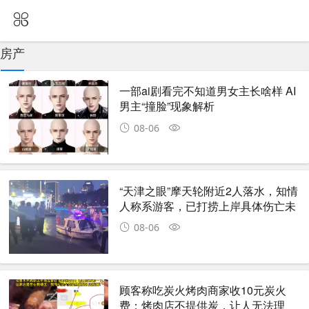
房产
一部ai剧看完不知道男女主长啥样 AI
男主“撞脸”现象解析
08-06
“天津之眼”摩天轮附近2人落水，知情
人称系游客，已打捞上岸具体伤亡未
知
08-06
顾客称吃炭火烤肉商家收10元炭火
费：烤肉店不提供炭，让人无法理