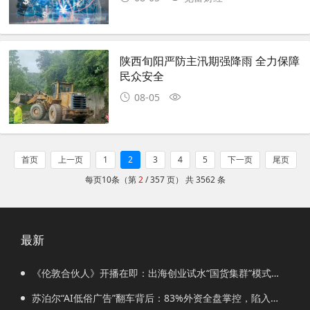
陕西旬阳严防主汛期强降雨 全力保障
民众安全
08-05
首页
上一页
1
2
3
4
5
下一页
尾页
每页10条（第
2
/ 357 页） 共 3562 条
最新
《伦敦合伙人》开播在即：出海创业试水“国货集群”模式，
带动入境消费反向种草
苏泊尔“AI低俗广告”翻车背后：83%外资全盘掌控，陷入流