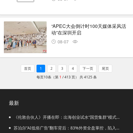
“APEC大会倒计时100天媒体采风活
动”在深圳开启
08-07
首页
1
2
3
4
下一页
尾页
每页10条（第
1
/ 413 页） 共 4125 条
最新
《伦敦合伙人》开播在即：出海创业试水“国货集群”模式，
带动入境消费反向种草
苏泊尔“AI低俗广告”翻车背后：83%外资全盘掌控，陷入流