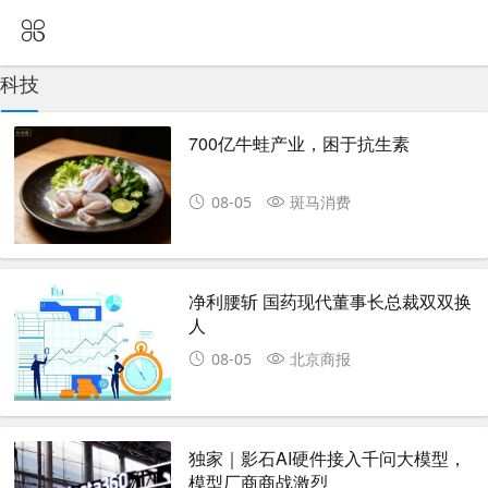
科技
700亿牛蛙产业，困于抗生素
08-05
斑马消费
净利腰斩 国药现代董事长总裁双双换
人
08-05
北京商报
独家｜影石AI硬件接入千问大模型，
模型厂商商战激烈