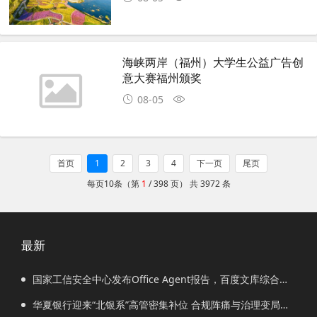
海峡两岸（福州）大学生公益广告创
意大赛福州颁奖
08-05
首页
1
2
3
4
下一页
尾页
每页10条（第
1
/ 398 页） 共 3972 条
最新
国家工信安全中心发布Office Agent报告，百度文库综合排
名第一
华夏银行迎来“北银系”高管密集补位 合规阵痛与治理变局交