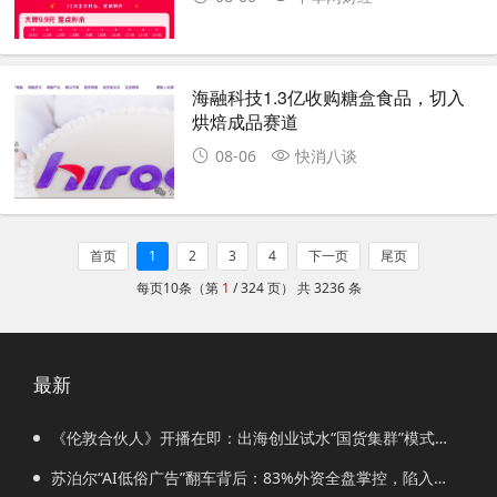
海融科技1.3亿收购糖盒食品，切入
烘焙成品赛道
08-06
快消八谈
首页
1
2
3
4
下一页
尾页
每页10条（第
1
/ 324 页） 共 3236 条
最新
《伦敦合伙人》开播在即：出海创业试水“国货集群”模式，
带动入境消费反向种草
苏泊尔“AI低俗广告”翻车背后：83%外资全盘掌控，陷入流