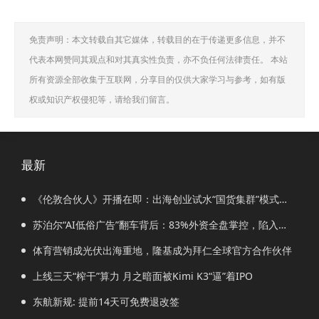
免责声明：本文转载自其它媒体，转载目的在于传递更多信息，并不
代表本网赞同其观点和对其真实性负责，亦不负任何法律责任。 本站
所有资源全部收集于互联网，分享目的仅供大家学习与参考，如有版
权或知识产权侵犯等，请给我们留言。
最新
《伦敦合伙人》开播在即：出海创业试水“国货集群”模式，
带动入境消费反向种草
苏泊尔“AI低俗广告”翻车背后：83%外资全盘掌控，陷入流
量内卷、质量频发的负循环
体育营销成光伏出海重地，隆基成为拜仁全球官方合作伙伴
上线三天“榨干”算力 月之暗面被Kimi K3“逼”着IPO
东航新规: 提前14天可免费退改签