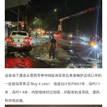
这条地下通道从墨西哥蒂华纳延伸至靠近奥泰梅萨边境口岸的
一处疑似零售店“Buy 4 Less”。地道估计长约607米，深约17
米，高约1.4米，内部墙体经过加固，并配有轨道系统、通风
和供电设施。