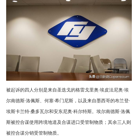
被起诉的四人分别是来自圣迭戈的格雷戈里奥·埃皮法尼奥·埃
尔南德斯·洛佩斯、何塞·希门尼斯，以及来自墨西哥的布兰登·
埃斯卡兰特·桑多瓦尔和安东尼奥·科尔特斯。埃尔南德斯·洛佩
斯被控合谋使用跨境地道及合谋进口受管制物质；其余三人则
被控合谋分销受管制物质。