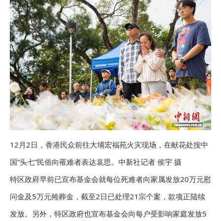
12月2日，香港民众前往大埔宏福苑火灾现场，在献花处按中
国“头七”民俗向罹难者表达哀思。中新社记者 侯宇 摄
特区政府早前已宣布基金会就每位死难者向家属发放20万元慰
问金及5万元殓葬金，截至2日已处理21宗个案，款项正陆续
发放。另外，特区政府也宣布基金会向每户受影响家庭发放5