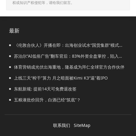
权或知识产权侵犯等，请给我们留言。
最新
《伦敦合伙人》开播在即：出海创业试水“国货集群”模式，
带动入境消费反向种草
苏泊尔“AI低俗广告”翻车背后：83%外资全盘掌控，陷入流
量内卷、质量频发的负循环
体育营销成光伏出海重地，隆基成为拜仁全球官方合作伙伴
上线三天“榨干”算力 月之暗面被Kimi K3“逼”着IPO
东航新规: 提前14天可免费退改签
五粮液批价回升，白酒已经“筑底”？
联系我们
SiteMap